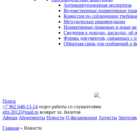
Антикоррупционная экспертиза
Ведомственные нормативные пра
Комиссия по соблюдению требова
Методические рекомендации
Нормативные правовые и иные ак
Сведения о доходах, расходах, об
Формы документов, связанных с п
Обратная связь для сообщений о 
Поиск
+7 962 648-13-14
отдел работы со слушателями
gfri-2012@mail.ru
возврат эл. билетов
Афиша
Абонементы
Новости
О филармонии
Артисты
Зрителя
Главная
»
Новости