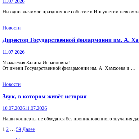
11.07.2026
Ни одно значимое праздничное событие в Ингушетии невозмо
Новости
Директор Государственной филармонии им. А. Ха
11.07.2026
Уважаемая Залина Исраиловна!
От имени Государственной филармонии им. А. Хамхоева и …
Новости
Звук, в котором живёт история
10.07.2026
11.07.2026
Наши концерты не обходятся без проникновенного звучания д
Пагинация
1
2
…
59
Далее
записей