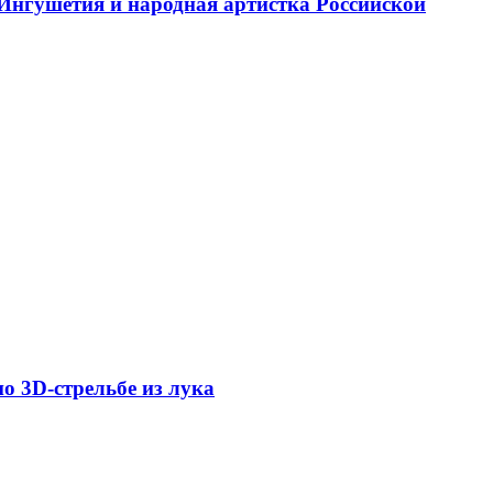
 Ингушетия и народная артистка Российской
о 3D-стрельбе из лука