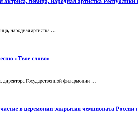
я актриса, певица, народная артистка Республики
вица, народная артистка …
есню «Твое слово»
, директора Государственной филармонии …
астие в церемонии закрытия чемпионата России п