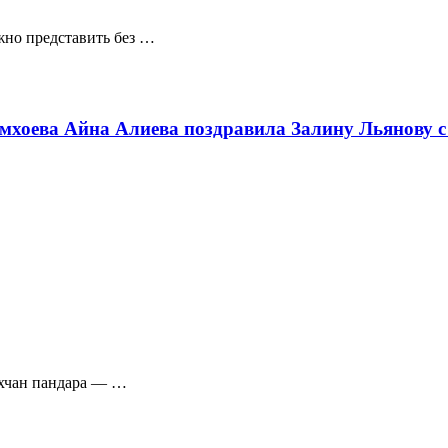
жно представить без …
мхоева Айна Алиева поздравила Залину Льянову с
ахчан пандара — …