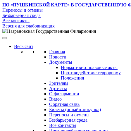
ПО «ПУШКИНСКОЙ КАРТЕ»
В ГОСУДАРСТВЕННУЮ 
Переносы и отмены
Безбарьерная среда
Все контакты
Версия для слабовидящих
Весь сайт
Главная
Новости
Документы
Нормативно-правовые акты
Противодействие терроризму
Положения
Зрителям
Артисты
О филармонии
Видео
Обратная связь
Билеты (онлайн-покупка)
Переносы и отмены
Безбарьерная среда
Все контакты
Противодействие коррупции