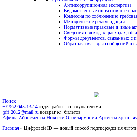
Антикоррупционная экспертиза
Ведомственные нормативные пра
Комиссия по соблюдению требова
Методические рекомендации
Нормативные правовые и иные ак
Сведения о доходах, расходах, об
Формы документов, связанных с п
Обратная связь для сообщений о 
Поиск
+7 962 648-13-14
отдел работы со слушателями
gfri-2012@mail.ru
возврат эл. билетов
Афиша
Абонементы
Новости
О филармонии
Артисты
Зрителя
Главная
»
Цифровой ID — новый способ подтверждения льготн