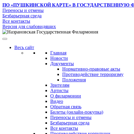
ПО «ПУШКИНСКОЙ КАРТЕ»
В ГОСУДАРСТВЕННУЮ 
Переносы и отмены
Безбарьерная среда
Все контакты
Версия для слабовидящих
Весь сайт
Главная
Новости
Документы
Нормативно-правовые акты
Противодействие терроризму
Положения
Зрителям
Артисты
О филармонии
Видео
Обратная связь
Билеты (онлайн-покупка)
Переносы и отмены
Безбарьерная среда
Все контакты
Противодействие коррупции