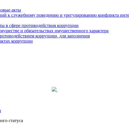
вовые акты
ний к служебному поведению и урегулированию конфликта инте
ты в сфере противодействия коррупции
 имуществе и обязательствах имущественного характера
ротиводействием коррупции, для заполнения
фактах коррупции
м
ого статуса