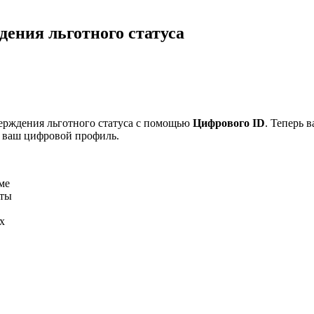
ения льготного статуса
ерждения льготного статуса с помощью
Цифрового ID
. Теперь 
з ваш цифровой профиль.
ме
нты
х