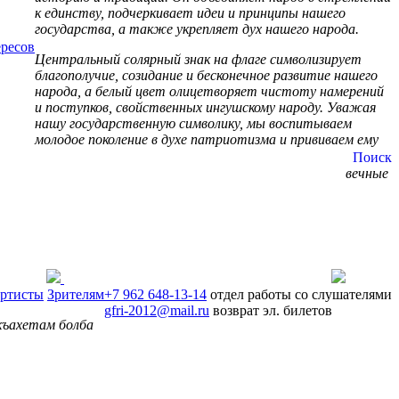
к единству, подчеркивает идеи и принципы нашего
государства, а также укрепляет дух нашего народа.
ресов
Центральный солярный знак на флаге символизирует
благополучие, созидание и бесконечное развитие нашего
народа, а белый цвет олицетворяет чистоту намерений
и поступков, свойственных ингушскому народу. Уважая
нашу государственную символику, мы воспитываем
молодое поколение в духе патриотизма и прививаем ему
Поиск
вечные
ртисты
Зрителям
+7 962 648-13-14
отдел работы со слушателями
gfri-2012@mail.ru
возврат эл. билетов
 къахетам болба