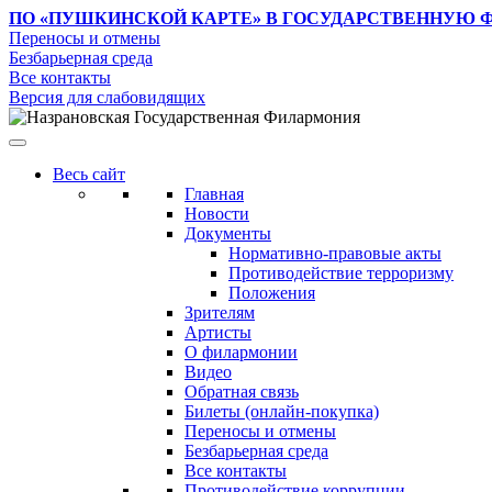
ПО «ПУШКИНСКОЙ КАРТЕ»
В ГОСУДАРСТВЕННУЮ 
Переносы и отмены
Безбарьерная среда
Все контакты
Версия для слабовидящих
Весь сайт
Главная
Новости
Документы
Нормативно-правовые акты
Противодействие терроризму
Положения
Зрителям
Артисты
О филармонии
Видео
Обратная связь
Билеты (онлайн-покупка)
Переносы и отмены
Безбарьерная среда
Все контакты
Противодействие коррупции