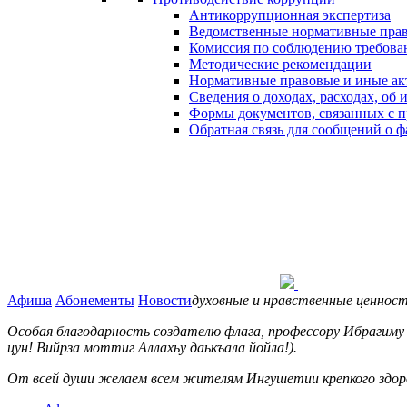
Антикоррупционная экспертиза
Ведомственные нормативные пра
Комиссия по соблюдению требова
Методические рекомендации
Нормативные правовые и иные ак
Сведения о доходах, расходах, об
Формы документов, связанных с п
Обратная связь для сообщений о 
Афиша
Абонементы
Новости
духовные и нравственные ценност
Особая благодарность создателю флага, профессору Ибрагиму 
цун! Вийрза моттиг Аллахьу даькъала йойла!).
От всей души желаем всем жителям Ингушетии крепкого здоров