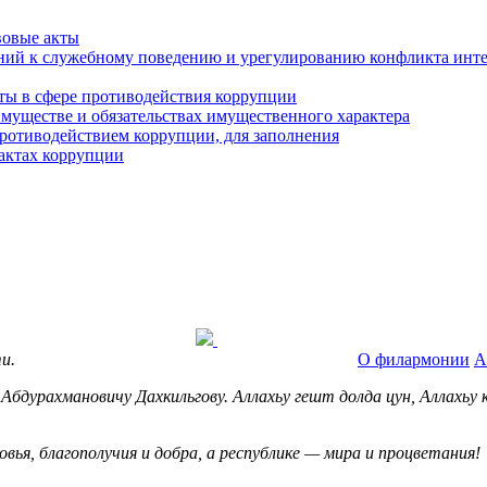
вовые акты
ний к служебному поведению и урегулированию конфликта инте
ты в сфере противодействия коррупции
 имуществе и обязательствах имущественного характера
ротиводействием коррупции, для заполнения
фактах коррупции
и.
О филармонии
А
Абдурахмановичу Дахкильгову. Аллахьу гешт долда цун, Аллахьу
ья, благополучия и добра, а республике — мира и процветания!