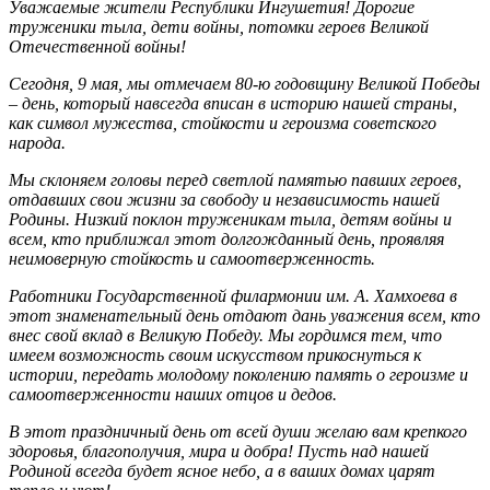
Уважаемые жители Республики Ингушетия! Дорогие
труженики тыла, дети войны, потомки героев Великой
Отечественной войны!
Сегодня, 9 мая, мы отмечаем 80-ю годовщину Великой Победы
– день, который навсегда вписан в историю нашей страны,
как символ мужества, стойкости и героизма советского
народа.
Мы склоняем головы перед светлой памятью павших героев,
отдавших свои жизни за свободу и независимость нашей
Родины. Низкий поклон труженикам тыла, детям войны и
всем, кто приближал этот долгожданный день, проявляя
неимоверную стойкость и самоотверженность.
Работники Государственной филармонии им. А. Хамхоева в
этот знаменательный день отдают дань уважения всем, кто
внес свой вклад в Великую Победу. Мы гордимся тем, что
имеем возможность своим искусством прикоснуться к
истории, передать молодому поколению память о героизме и
самоотверженности наших отцов и дедов.
В этот праздничный день от всей души желаю вам крепкого
здоровья, благополучия, мира и добра! Пусть над нашей
Родиной всегда будет ясное небо, а в ваших домах царят