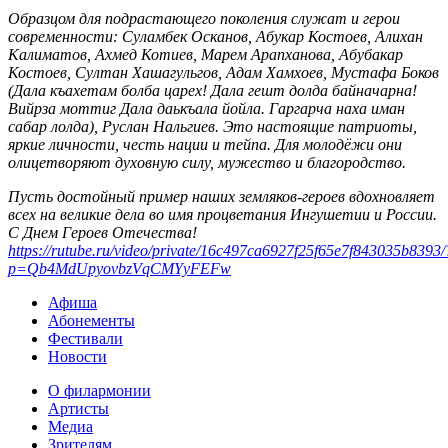
Образцом для подрастающего поколения служат и герои
современности: Суламбек Осканов, Абукар Костоев, Алихан
Калиматов, Ахмед Котиев, Марем Арапханова, Абубакар
Костоев, Султан Хашагульгов, Адам Хамхоев, Мустафа Боков
(Дала къахетам болба царех! Дала гешт долда байначарна!
Вийрза моттиг Дала даькъала йойла. Гаргарча наха иман
сабар лолда),
Руслан Нальгиев. Это настоящие патриоты,
яркие личности, честь нации и тейпа. Для молодёжи они
олицетворяют духовную силу, мужество и благородство.
Пусть достойный пример наших земляков-героев вдохновляет
всех на великие дела во имя процветания Ингушетии и России.
С Днем Героев Отечества!
https://rutube.ru/video/private/16c497ca6927f25f65e7f843035b8393/
p=Qb4MdUpyovbzVqCMYyFEFw
Афиша
Абонементы
Фестивали
Новости
О филармонии
Артисты
Медиа
Зрителям