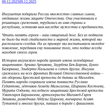
09.12.2025
09.12.2025
Ингушетия подарила России множество славных сынов,
отдавших жизнь защите Отечества. Они участвовали в
решающих сражениях, трудились во имя страны и
республики, оставляя нам наследие мужества и преданности.
Чтить память героев – наш священный долг. Без их подвигов
не было бы той стабильности и мирной жизни, которой мы
располагаем сегодня. На их примере мы воспитываем молодое
поколение, передавая ему понимание того, что подвиг всегда
находит своего героя.
История ингушского народа хранит имена легендарных
защитников: Арчака Арчакова, Заурбека Бек-Борова, Бунхо
Базоркина, Эльберта Нальгиева и сотен других. Ингуши
сражались на всех фронтах Великой Отечественной войны –
от обороны Брестской крепости до битвы за Малгобек.
Память народа сохранила имена танкиста Руслана
Гудантова, лётчиков Ахмеда Мальсагова, Ширвани Костоева,
Мурата Оздоева, последнего защитника Брестской крепости
Уматгирея Барханоева, артиллериста Магомед-Гирея
Зязикова, разведчика Абдулы Цароева, военврача Асият
Тутаевой и многих других, павших в борьбе с фашизмом.