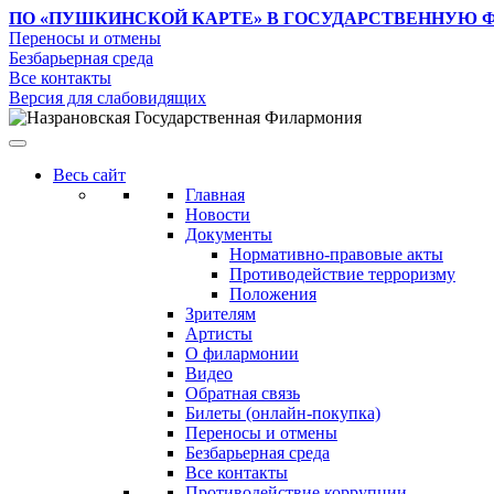
ПО «ПУШКИНСКОЙ КАРТЕ»
В ГОСУДАРСТВЕННУЮ 
Переносы и отмены
Безбарьерная среда
Все контакты
Версия для слабовидящих
Весь сайт
Главная
Новости
Документы
Нормативно-правовые акты
Противодействие терроризму
Положения
Зрителям
Артисты
О филармонии
Видео
Обратная связь
Билеты (онлайн-покупка)
Переносы и отмены
Безбарьерная среда
Все контакты
Противодействие коррупции