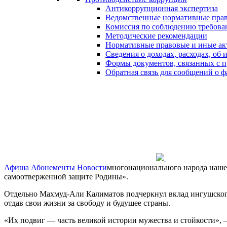
Антикоррупционная экспертиза
Ведомственные нормативные пра
Комиссия по соблюдению требова
Методические рекомендации
Нормативные правовые и иные ак
Сведения о доходах, расходах, об
Формы документов, связанных с п
Обратная связь для сообщений о 
Афиша
Абонементы
Новости
многонационального народа нашей
самоотверженной защите Родины».
Отдельно Махмуд-Али Калиматов подчеркнул вклад ингушского 
отдав свои жизни за свободу и будущее страны.
«Их подвиг — часть великой истории мужества и стойкости», 