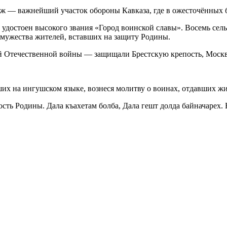
ж — важнейший участок обороны Кавказа, где в ожесточённых бо
 удостоен высокого звания «Город воинской славы». Восемь се
 мужества жителей, вставших на защиту Родины.
 Отечественной войны — защищали Брестскую крепость, Москву
х на ингушском языке, вознеся молитву о воинах, отдавших жи
ость Родины. Дала къахетам болба, Дала гешт долда байначарех. 