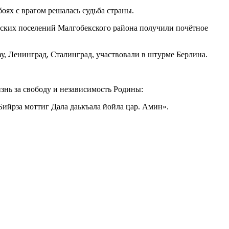
ях с врагом решалась судьба страны.
льских поселений Малгобекского района получили почётное
, Ленинград, Сталинград, участвовали в штурме Берлина.
знь за свободу и независимость Родины:
Бийрза моттиг Дала даькъала йойла цар. Амин».