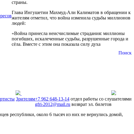
страны.
Глава Ингушетии Махмуд-Али Калиматов в обращении к
ресов
жителям отметил, что война изменила судьбы миллионов
людей:
«Война принесла неисчислимые страдания: миллионы
погибших, искалеченные судьбы, разрушенные города и
сёла. Вместе с этим она показала силу духа
Поиск
ртисты
Зрителям
+7 962 648-13-14
отдел работы со слушателями
gfri-2012@mail.ru
возврат эл. билетов
ев республики, около 6 тысяч из них не вернулись домой,