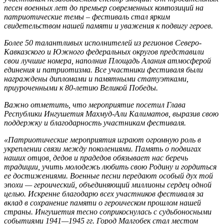
песен военных лет до премьер современных композиций на
патриотические темы – фестиваль стал ярким
свидетельством нашей памяти и уважения к подвигу героев.
Более 50 талантливых исполнителей из регионов Северо-
Кавказского и Южного федеральных округов представили
свои лучшие номера, наполнив Площадь Алания атмосферой
единения и патриотизма. Все участники фестиваля были
награждены дипломами и памятными статуэтками,
приуроченными к 80-летию Великой Победы.
Важно отметить, что мероприятие посетил Глава
Республики Ингушетия Махмуд-Али Калиматов, выразив свою
поддержку и благодарность участникам фестиваля.
«Патриотические мероприятия играют огромную роль в
укреплении связи между поколениями. Память о подвигах
наших отцов, дедов и прадедов обязывает нас беречь
традиции, учить молодежь любить свою Родину и гордиться
ее достижениями. Военные песни передают особый дух той
эпохи — героический, объединяющий миллионы сердец одной
целью. Искренне благодарю всех участников фестиваля за
вклад в сохранение памяти о героическом прошлом нашей
страны. Ингушетия тесно соприкоснулась с судьбоносными
событиями 1941—1945 гг. Город Малгобек стал местом