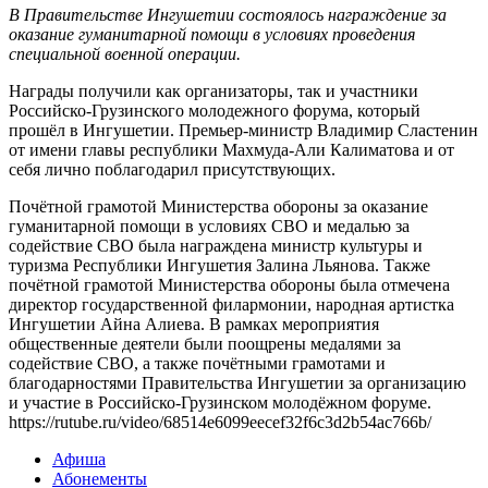
В Правительстве Ингушетии состоялось награждение за
оказание гуманитарной помощи в условиях проведения
специальной военной операции.
Награды получили как организаторы, так и участники
Российско-Грузинского молодежного форума, который
прошёл в Ингушетии. Премьер-министр Владимир Сластенин
от имени главы республики Махмуда-Али Калиматова и от
себя лично поблагодарил присутствующих.
Почётной грамотой Министерства обороны за оказание
гуманитарной помощи в условиях СВО и медалью за
содействие СВО была награждена министр культуры и
туризма Республики Ингушетия Залина Льянова. Также
почётной грамотой Министерства обороны была отмечена
директор государственной филармонии, народная артистка
Ингушетии Айна Алиева. В рамках мероприятия
общественные деятели были поощрены медалями за
содействие СВО, а также почётными грамотами и
благодарностями Правительства Ингушетии за организацию
и участие в Российско-Грузинском молодёжном форуме.
https://rutube.ru/video/68514e6099eecef32f6c3d2b54ac766b/
Афиша
Абонементы