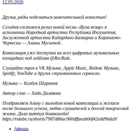
12.05.2026
Друзья, рады поделиться замечательной новостью!
Сегодня состоялся релиз новой песни «Вула везар» в
исполнении Народной артистки Республики Ингушетия,
Заслуженной артистки Кабардино-Балкарии и Карачаево-
Черкесии —
Алин
ы
Мусиев
ой
.
Композиция уже доступна на всех цифровых музыкальных
площадках под лейблом
@RecRule
.
Слушайте трек в VK Музыке, Apple Music, Яндекс Музыке,
Spotify, YouTube и других стриминговых сервисах.
Музыка — Казбек Шарипов
Автор слов — Хади Далакова
Поздравляем Алину с выходом новой композиции и желаем
песне большого успеха, любви слушателей и долгой творческой
жизни
.
Дала аьттув боаккхалба!
https://rutube.ru/shorts/7987d86ac960dffaeab66f42edd96da9/
Афиша