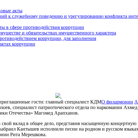
вовые акты
ний к служебному поведению и урегулированию конфликта инте
ты в сфере противодействия коррупции
 имуществе и обязательствах имущественного характера
ротиводействием коррупции, для заполнения
фактах коррупции
е приглашенные гости: главный специалист КДМ
О филармонии
А
хоев, специалист патриотического отдела по наркомании Ахмед
ики Отечества» Магомед Арапханов.
свой вклад в общее дело, представив насыщенную концертную п
жабраил Кантышев исполнили песни на родном и русском языка
онии Рита Мерешкова.