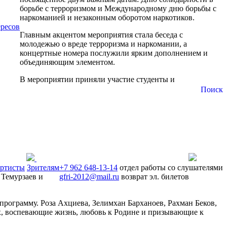
борьбе с терроризмом и Международному дню борьбы с
наркоманией и незаконным оборотом наркотиков.
ресов
Главным акцентом мероприятия стала беседа с
молодежью о вреде терроризма и наркомании, а
концертные номера послужили ярким дополнением и
объединяющим элементом.
В мероприятии приняли участие студенты и
Поиск
ртисты
Зрителям
+7 962 648-13-14
отдел работы со слушателями
 Темурзаев и
gfri-2012@mail.ru
возврат эл. билетов
рограмму. Роза Ахциева, Зелимхан Барханоев, Рахман Беков,
х, воспевающие жизнь, любовь к Родине и призывающие к