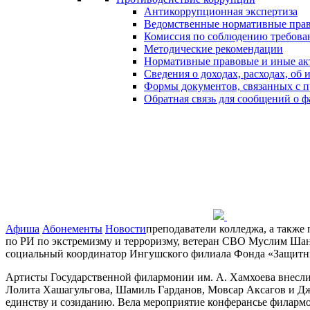
Антикоррупционная экспертиза
Ведомственные нормативные пра
Комиссия по соблюдению требова
Методические рекомендации
Нормативные правовые и иные ак
Сведения о доходах, расходах, об
Формы документов, связанных с п
Обратная связь для сообщений о 
Афиша
Абонементы
Новости
преподаватели колледжа, а такж
по РИ по экстремизму и терроризму, ветеран СВО Муслим Шан
социальный координатор Ингушского филиала Фонда «Защитн
Артисты Государственной филармонии им. А. Хамхоева внесли 
Лолита Хашагульгова, Шамиль Гарданов, Мовсар Аксагов и Д
единству и созиданию. Вела мероприятие конферансье филарм