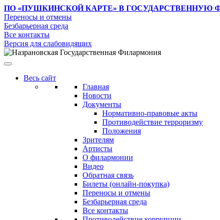
ПО «ПУШКИНСКОЙ КАРТЕ»
В ГОСУДАРСТВЕННУЮ 
Переносы и отмены
Безбарьерная среда
Все контакты
Версия для слабовидящих
Весь сайт
Главная
Новости
Документы
Нормативно-правовые акты
Противодействие терроризму
Положения
Зрителям
Артисты
О филармонии
Видео
Обратная связь
Билеты (онлайн-покупка)
Переносы и отмены
Безбарьерная среда
Все контакты
Противодействие коррупции